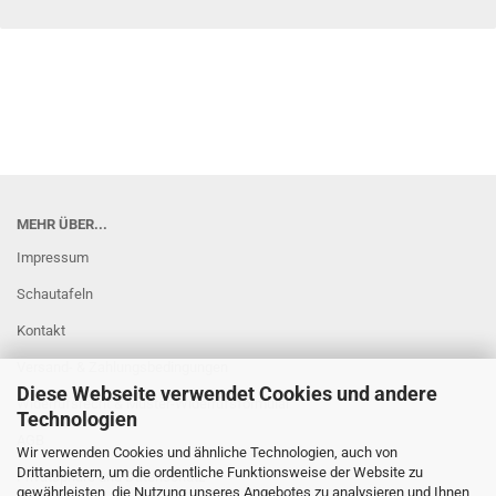
MEHR ÜBER...
Impressum
Schautafeln
Kontakt
Versand- & Zahlungsbedingungen
Diese Webseite verwendet Cookies und andere
Widerrufsrecht & Muster-Widerrufsformular
Technologien
AGB
Wir verwenden Cookies und ähnliche Technologien, auch von
Drittanbietern, um die ordentliche Funktionsweise der Website zu
Privatsphäre und Datenschutz
gewährleisten, die Nutzung unseres Angebotes zu analysieren und Ihnen