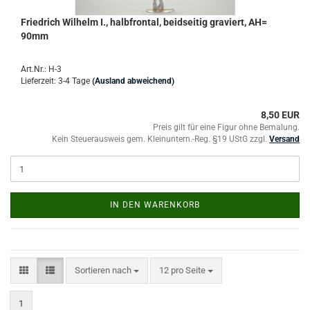
Friedrich Wilhelm I., halbfrontal, beidseitig graviert, AH=
90mm
Art.Nr.: H-3
Lieferzeit: 3-4 Tage
(Ausland abweichend)
8,50 EUR
Preis gilt für eine Figur ohne Bemalung.
Kein Steuerausweis gem. Kleinuntern.-Reg. §19 UStG zzgl.
Versand
IN DEN WARENKORB
Sortieren nach
pro Seite
Sortieren nach
12 pro Seite
1