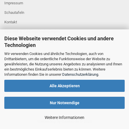
Impressum
Schautafeln
Kontakt
Versand- & Zahlungsbedingungen
Diese Webseite verwendet Cookies und andere
Widerrufsrecht & Muster-Widerrufsformular
Technologien
AGB
Wir verwenden Cookies und ähnliche Technologien, auch von
Drittanbietern, um die ordentliche Funktionsweise der Website zu
Privatsphäre und Datenschutz
gewährleisten, die Nutzung unseres Angebotes zu analysieren und Ihnen
Cookie Einstellungen
ein bestmögliches Einkaufserlebnis bieten zu können. Weitere
Informationen finden Sie in unserer
Datenschutzerklärung
.
Alle Akzeptieren
Nur Notwendige
Weitere Informationen
Onlineshop
by Gambio.de © 2023