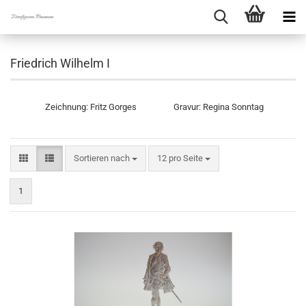
Friedrich Wilhelm I
Zeichnung: Fritz Gorges Gravur: Regina Sonntag
Sortieren nach
pro Seite
Sortieren nach
12 pro Seite
1