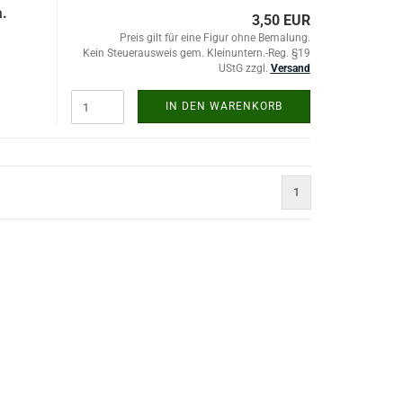
a.
3,50 EUR
Preis gilt für eine Figur ohne Bemalung.
Kein Steuerausweis gem. Kleinuntern.-Reg. §19
UStG zzgl.
Versand
IN DEN WARENKORB
1