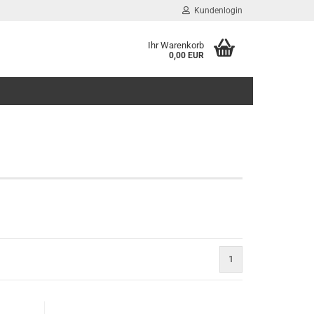
Kundenlogin
Ihr Warenkorb
0,00 EUR
E-Mail
Passwort
Konto erstellen
Passwort vergessen?
1