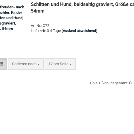
Schlitten und Hund, beidseitig graviert, Größe c
54mm
Art.Nr.: C72
Lieferzeit: 3-4 Tage
(Ausland abweichend)
Sortieren nach
pro Seite
Sortieren nach
12 pro Seite
1
bis
1
(von insgesamt
1
)