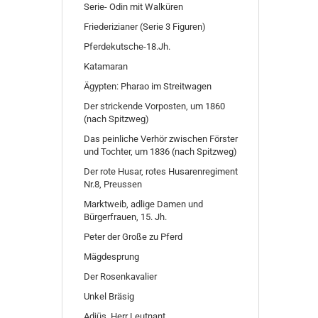
Serie- Odin mit Walküren
Friederizianer (Serie 3 Figuren)
Pferdekutsche-18.Jh.
Katamaran
Ägypten: Pharao im Streitwagen
Der strickende Vorposten, um 1860
(nach Spitzweg)
Das peinliche Verhör zwischen Förster
und Tochter, um 1836 (nach Spitzweg)
Der rote Husar, rotes Husarenregiment
Nr.8, Preussen
Marktweib, adlige Damen und
Bürgerfrauen, 15. Jh.
Peter der Große zu Pferd
Mägdesprung
Der Rosenkavalier
Unkel Bräsig
Adjüs, Herr Leutnant