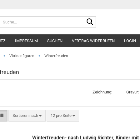
Suche...
UTZ
IMPRESSUM
SUCHEN
VERTRAG WIDERRUFEN
LOGIN
»
»
Vitrinenfiguren
Winterfreuden
freuden
Zeichnung: Gravur:
Sortieren nach
pro Seite
Sortieren nach
12 pro Seite
Winterfreuden- nach Ludwig Richter, Kinder mit