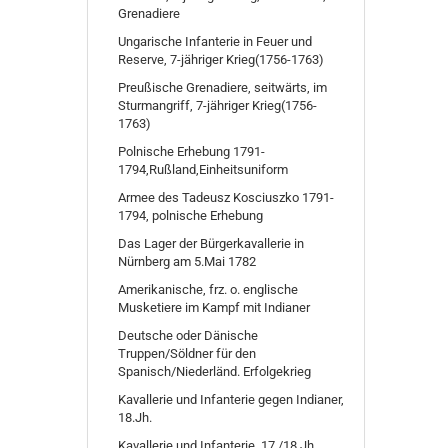
Grenadiere
Ungarische Infanterie in Feuer und
Reserve, 7-jähriger Krieg(1756-1763)
Preußische Grenadiere, seitwärts, im
Sturmangriff, 7-jähriger Krieg(1756-
1763)
Polnische Erhebung 1791-
1794,Rußland,Einheitsuniform
Armee des Tadeusz Kosciuszko 1791-
1794, polnische Erhebung
Das Lager der Bürgerkavallerie in
Nürnberg am 5.Mai 1782
Amerikanische, frz. o. englische
Musketiere im Kampf mit Indianer
Deutsche oder Dänische
Truppen/Söldner für den
Spanisch/Niederländ. Erfolgekrieg
Kavallerie und Infanterie gegen Indianer,
18.Jh.
Kavallerie und Infanterie, 17./18.Jh.