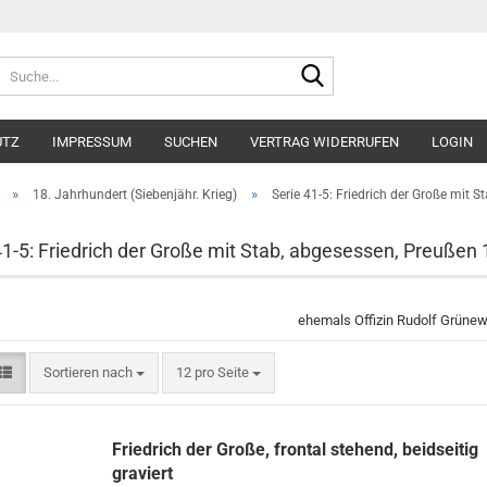
Suche...
UTZ
IMPRESSUM
SUCHEN
VERTRAG WIDERRUFEN
LOGIN
»
»
18. Jahrhundert (Siebenjähr. Krieg)
Serie 41-5: Friedrich der Große mit 
41-5: Friedrich der Große mit Stab, abgesessen, Preußen
ehemals Offizin Rudolf Grüne
Sortieren nach
pro Seite
Sortieren nach
12 pro Seite
Friedrich der Große, frontal stehend, beidseitig
graviert