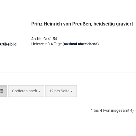
Prinz Heinrich von Preußen, beidseitig graviert
Art.Nr.: Gr.41-54
Lieferzeit: 3-4 Tage
(Ausland abweichend)
Sortieren nach
pro Seite
Sortieren nach
12 pro Seite
1
bis
4
(von insgesamt
4
)