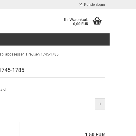
Kundenlogin
Ihr Warenkorb
0,00 EUR
E-Mail
Passwort
Stab, abgesessen, Preußen 1745-1785
 1745-1785
Konto erstellen
wald
Passwort vergessen?
1
1,50 EUR