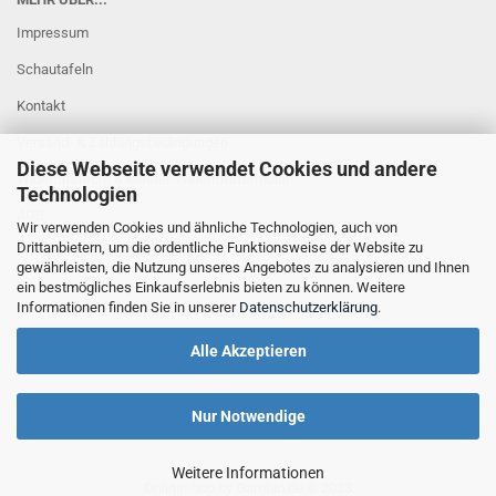
Impressum
Schautafeln
Kontakt
Versand- & Zahlungsbedingungen
Diese Webseite verwendet Cookies und andere
Widerrufsrecht & Muster-Widerrufsformular
Technologien
AGB
Wir verwenden Cookies und ähnliche Technologien, auch von
Drittanbietern, um die ordentliche Funktionsweise der Website zu
Privatsphäre und Datenschutz
gewährleisten, die Nutzung unseres Angebotes zu analysieren und Ihnen
Cookie Einstellungen
ein bestmögliches Einkaufserlebnis bieten zu können. Weitere
Informationen finden Sie in unserer
Datenschutzerklärung
.
Alle Akzeptieren
Nur Notwendige
Weitere Informationen
Onlineshop
by Gambio.de © 2023