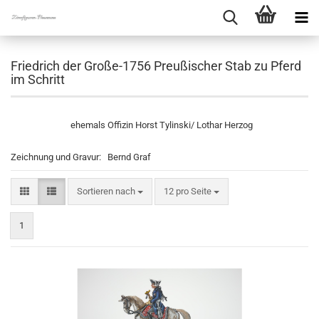
Friedrich der Große-1756 Preußischer Stab zu Pferd
im Schritt
ehemals Offizin Horst Tylinski/ Lothar Herzog
Zeichnung und Gravur: Bernd Graf
Sortieren nach
pro Seite
Sortieren nach
12 pro Seite
1