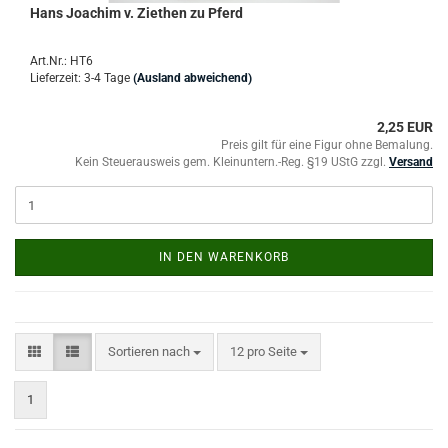
Hans Joachim v. Ziethen zu Pferd
Art.Nr.: HT6
Lieferzeit: 3-4 Tage
(Ausland abweichend)
2,25 EUR
Preis gilt für eine Figur ohne Bemalung.
Kein Steuerausweis gem. Kleinuntern.-Reg. §19 UStG zzgl.
Versand
IN DEN WARENKORB
Sortieren nach
pro Seite
Sortieren nach
12 pro Seite
1