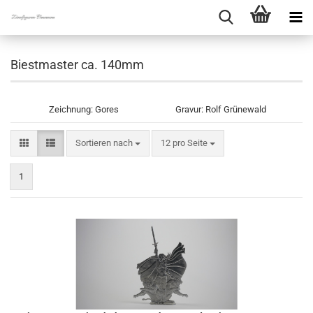
Biestmaster ca. 140mm
Zeichnung: Gores Gravur: Rolf Grünewald
Sortieren nach
pro Seite
Sortieren nach
12 pro Seite
1