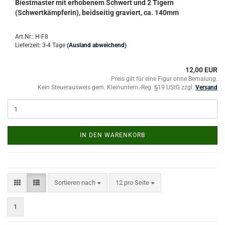
Biestmaster mit erhobenem Schwert und 2 Tigern
(Schwertkämpferin), beidseitig graviert, ca. 140mm
Art.Nr.: H-F8
Lieferzeit: 3-4 Tage
(Ausland abweichend)
12,00 EUR
Preis gilt für eine Figur ohne Bemalung.
Kein Steuerausweis gem. Kleinuntern.-Reg. §19 UStG zzgl.
Versand
IN DEN WARENKORB
Sortieren nach
pro Seite
Sortieren nach
12 pro Seite
1