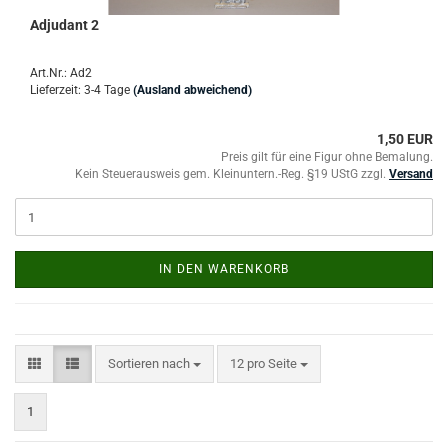
Adjudant 2
Art.Nr.: Ad2
Lieferzeit: 3-4 Tage
(Ausland abweichend)
1,50 EUR
Preis gilt für eine Figur ohne Bemalung.
Kein Steuerausweis gem. Kleinuntern.-Reg. §19 UStG zzgl.
Versand
IN DEN WARENKORB
Sortieren nach
pro Seite
Sortieren nach
12 pro Seite
1