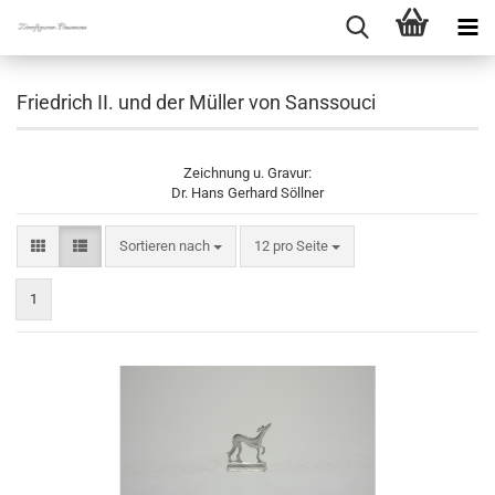
Friedrich II. und der Müller von Sanssouci
Zeichnung u. Gravur:
Dr. Hans Gerhard Söllner
Sortieren nach
pro Seite
Sortieren nach
12 pro Seite
1