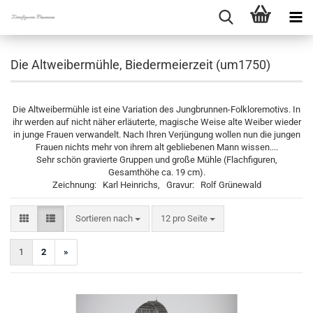
Die Altweibermühle, Biedermeierzeit (um1750)
Die Altweibermühle ist eine Variation des Jungbrunnen-Folkloremotivs. In
ihr werden auf nicht näher erläuterte, magische Weise alte Weiber wieder
in junge Frauen verwandelt. Nach Ihren Verjüngung wollen nun die jungen
Frauen nichts mehr von ihrem alt gebliebenen Mann wissen....
Sehr schön gravierte Gruppen und große Mühle (Flachfiguren,
Gesamthöhe ca. 19 cm).
Zeichnung: Karl Heinrichs, Gravur: Rolf Grünewald
Sortieren nach
pro Seite
Sortieren nach
12 pro Seite
1
2
»