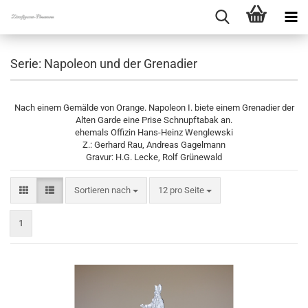
Serie: Napoleon und der Grenadier
Nach einem Gemälde von Orange. Napoleon I. biete einem Grenadier der
Alten Garde eine Prise Schnupftabak an.
ehemals Offizin Hans-Heinz Wenglewski
Z.: Gerhard Rau, Andreas Gagelmann
Gravur: H.G. Lecke, Rolf Grünewald
Sortieren nach
pro Seite
Sortieren nach
12 pro Seite
1