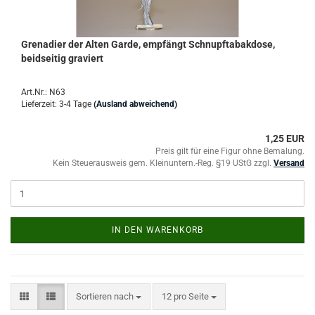
Grenadier der Alten Garde, empfängt Schnupftabakdose,
beidseitig graviert
Art.Nr.: N63
Lieferzeit: 3-4 Tage
(Ausland abweichend)
1,25 EUR
Preis gilt für eine Figur ohne Bemalung.
Kein Steuerausweis gem. Kleinuntern.-Reg. §19 UStG zzgl.
Versand
IN DEN WARENKORB
Sortieren nach
pro Seite
Sortieren nach
12 pro Seite