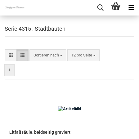
Serie 4315 : Stadtbauten
Sortieren nach
pro Seite
Sortieren nach
12 pro Seite
1
Litfaßsäule, beidseitig graviert