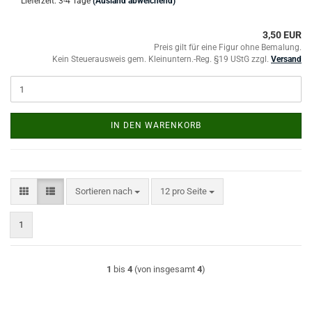
Lieferzeit: 3-4 Tage
(Ausland abweichend)
3,50 EUR
Preis gilt für eine Figur ohne Bemalung.
Kein Steuerausweis gem. Kleinuntern.-Reg. §19 UStG zzgl.
Versand
IN DEN WARENKORB
Sortieren nach
pro Seite
Sortieren nach
12 pro Seite
1
1
bis
4
(von insgesamt
4
)