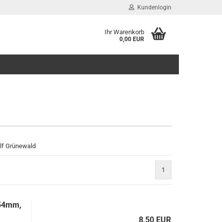
Kundenlogin
Ihr Warenkorb
0,00 EUR
E-Mail
Passwort
Konto erstellen
lf Grünewald
Passwort vergessen?
1
=54mm,
8,50 EUR