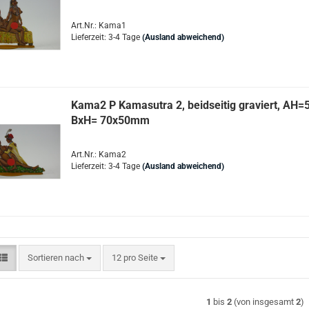
Art.Nr.: Kama1
Lieferzeit: 3-4 Tage
(Ausland abweichend)
Kama2 P Kamasutra 2, beidseitig graviert, AH
BxH= 70x50mm
Art.Nr.: Kama2
Lieferzeit: 3-4 Tage
(Ausland abweichend)
Sortieren nach
pro Seite
Sortieren nach
12 pro Seite
1
bis
2
(von insgesamt
2
)