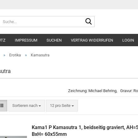
Suche...
UTZ
IMPRESSUM
SUCHEN
VERTRAG WIDERRUFEN
LOGIN
»
»
Erotika
Kamasutra
utra
Zeichnung: Michael Behring, Gravur: Ro
Sortieren nach
pro Seite
Sortieren nach
12 pro Seite
Kama1 P Kamasutra 1, beidseitig graviert, AH
BxH= 60x55mm