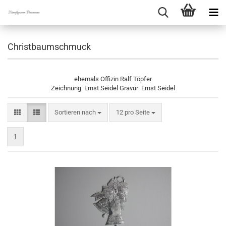
Christbaumschmuck
ehemals Offizin Ralf Töpfer
Zeichnung: Ernst Seidel Gravur: Ernst Seidel
Sortieren nach
pro Seite
Sortieren nach
12 pro Seite
1