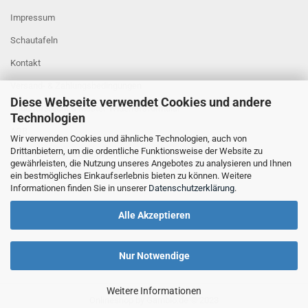
Impressum
Schautafeln
Kontakt
Versand- & Zahlungsbedingungen
Diese Webseite verwendet Cookies und andere
Widerrufsrecht & Muster-Widerrufsformular
Technologien
AGB
Wir verwenden Cookies und ähnliche Technologien, auch von
Drittanbietern, um die ordentliche Funktionsweise der Website zu
Privatsphäre und Datenschutz
gewährleisten, die Nutzung unseres Angebotes zu analysieren und Ihnen
Cookie Einstellungen
ein bestmögliches Einkaufserlebnis bieten zu können. Weitere
Informationen finden Sie in unserer
Datenschutzerklärung
.
Alle Akzeptieren
Nur Notwendige
Weitere Informationen
Onlineshop
by Gambio.de © 2023