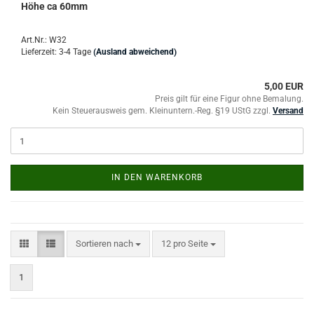
Höhe ca 60mm
Art.Nr.: W32
Lieferzeit: 3-4 Tage
(Ausland abweichend)
5,00 EUR
Preis gilt für eine Figur ohne Bemalung.
Kein Steuerausweis gem. Kleinuntern.-Reg. §19 UStG zzgl.
Versand
IN DEN WARENKORB
Sortieren nach
pro Seite
Sortieren nach
12 pro Seite
1