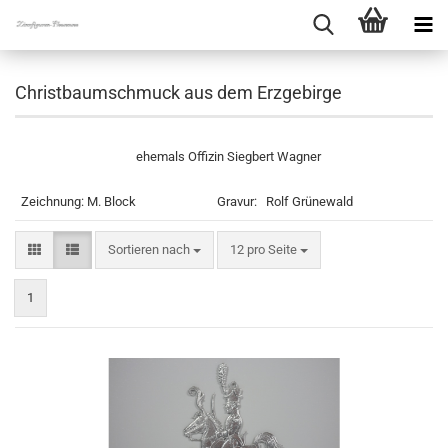
Christbaumschmuck aus dem Erzgebirge
ehemals Offizin Siegbert Wagner
Zeichnung: M. Block Gravur: Rolf Grünewald
Sortieren nach
pro Seite
Sortieren nach
12 pro Seite
1