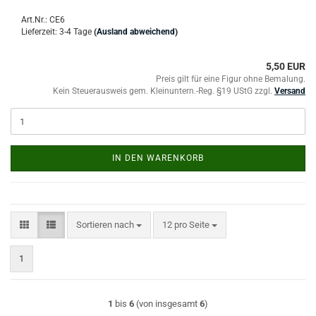
Art.Nr.: CE6
Lieferzeit: 3-4 Tage
(Ausland abweichend)
5,50 EUR
Preis gilt für eine Figur ohne Bemalung.
Kein Steuerausweis gem. Kleinuntern.-Reg. §19 UStG zzgl.
Versand
IN DEN WARENKORB
Sortieren nach
pro Seite
Sortieren nach
12 pro Seite
1
1
bis
6
(von insgesamt
6
)