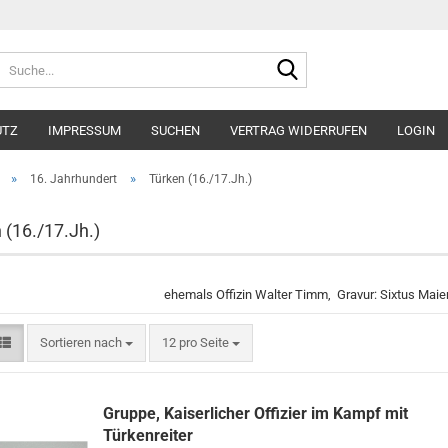
Suche...
UTZ
IMPRESSUM
SUCHEN
VERTRAG WIDERRUFEN
LOGIN
»
»
16. Jahrhundert
Türken (16./17.Jh.)
 (16./17.Jh.)
ehemals Offizin Walter Timm, Gravur: Sixtus Maie
Sortieren nach
pro Seite
Sortieren nach
12 pro Seite
Gruppe, Kaiserlicher Offizier im Kampf mit
Türkenreiter