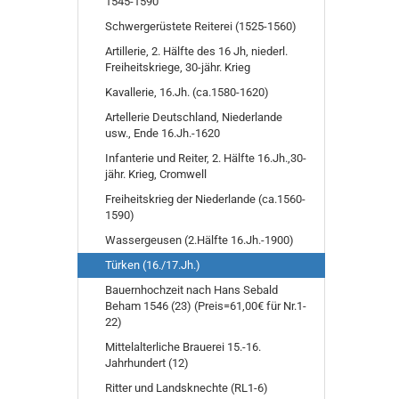
1545-1590
Schwergerüstete Reiterei (1525-1560)
Artillerie, 2. Hälfte des 16 Jh, niederl.
Freiheitskriege, 30-jähr. Krieg
Kavallerie, 16.Jh. (ca.1580-1620)
Artellerie Deutschland, Niederlande
usw., Ende 16.Jh.-1620
Infanterie und Reiter, 2. Hälfte 16.Jh.,30-
jähr. Krieg, Cromwell
Freiheitskrieg der Niederlande (ca.1560-
1590)
Wassergeusen (2.Hälfte 16.Jh.-1900)
Türken (16./17.Jh.)
Bauernhochzeit nach Hans Sebald
Beham 1546 (23) (Preis=61,00€ für Nr.1-
22)
Mittelalterliche Brauerei 15.-16.
Jahrhundert (12)
Ritter und Landsknechte (RL1-6)