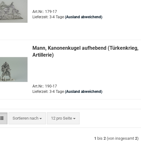
Art.Nr.: 179-17
Lieferzeit: 3-4 Tage
(Ausland abweichend)
Mann, Kanonenkugel aufhebend (Türkenkrieg,
Artillerie)
Art.Nr.: 190-17
Lieferzeit: 3-4 Tage
(Ausland abweichend)
Sortieren nach
pro Seite
Sortieren nach
12 pro Seite
1
bis
2
(von insgesamt
2
)